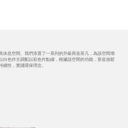
其休息空間。我們添置了一系列的升級再造茶几，為該空間增
以白色作主調配以彩色作點綴，根據該空間的功能，形造放鬆
持續性，實踐環保理念。