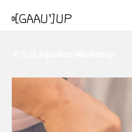
奧海城 Injection Workshop