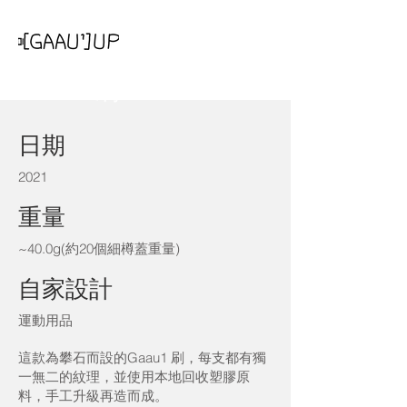
Gaau1 刷​
日期
2021
重量
~40.0g(約20個​細樽蓋重量)
自家設計
運動用品
這款為攀石而設的Gaau1 刷，每支都有獨
一無二的紋理，並使用本地回收塑膠原
料，手工升級再造而成。