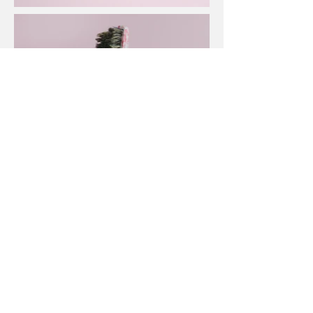
關於
團隊
物料
項目
工作坊
聯絡
hello@gaau1up.com
葵涌大連排道35-41號金基工業大廈
© 2025 by Gaau1 Up Design Studio