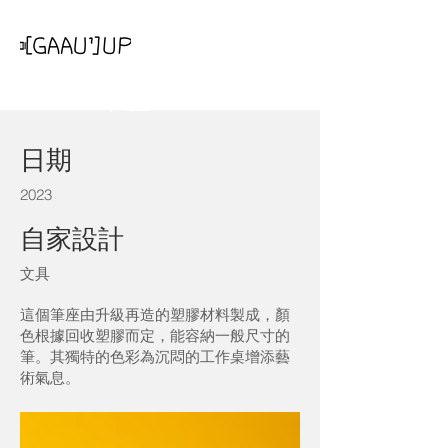
Gaau1筆座 2.0
日期
2023
自家設計
文具
這個筆座由升級再造的塑膠材料製成，顏
色根據回收塑膠而定，能容納一般尺寸的
筆。其獨特的色彩為沉悶的工作桌增添藝
術氣息。