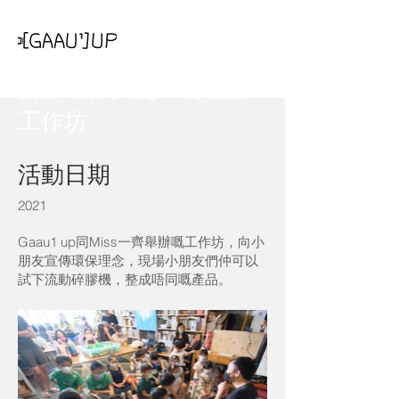
斜棟環保大使 x 再生膠
工作坊
活動日期
2021
Gaau1 up同Miss一齊舉辦嘅工作坊，向小
朋友宣傳環保理念，現場小朋友們仲可以
試下流動碎膠機，整成唔同嘅產品。