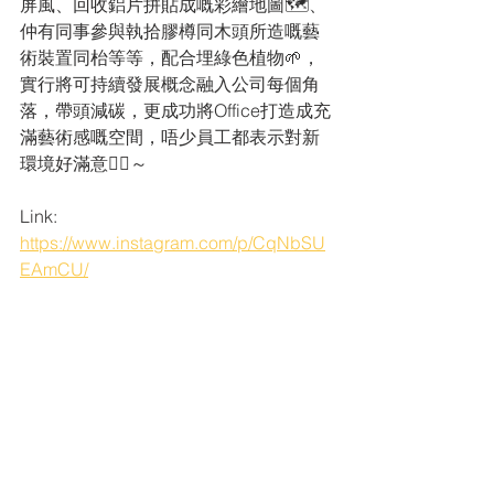
屏風、回收鋁片拼貼成嘅彩繪地圖🗺️、
仲有同事參與執拾膠樽同木頭所造嘅藝
術裝置同枱等等，配合埋綠色植物🌱，
實行將可持續發展概念融入公司每個角
落，帶頭減碳，更成功將Office打造成充
滿藝術感嘅空間，唔少員工都表示對新
環境好滿意👍🏻～
Link:
https://www.instagram.com/p/CqNbSU
EAmCU/