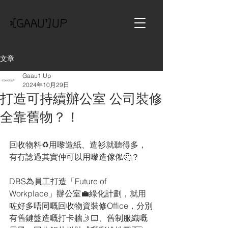
文章
Gaau1 Up
2024年10月29日
打造可持續辦公室 公司裝修
全靠舊物？！
回收物料♻️用嚟造紙、造衫就聽得多，
有冇諗過其實仲可以用嚟造傢俬🤔？
DBS為員工打造「Future of 
Workplace」辦公室💼綠化計劃，就用
咗好多唔同嘅回收物資裝修Office，分別
有舊鍵盤造嘅打卡牆🤳🏻、舊制服織嘅