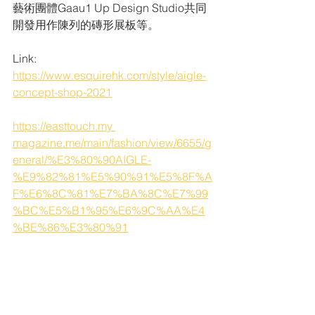
藝術團體Gaau1 Up Design Studio共同
開發用作陳列的磚形展板等。
Link:
https://www.esquirehk.com/style/aigle-
concept-shop-2021
https://easttouch.my
magazine.me/main/fashion/view/6655/g
eneral/%E3%80%90AIGLE-
%E9%82%81%E5%90%91%E5%8F%A
F%E6%8C%81%E7%BA%8C%E7%99
%BC%E5%B1%95%E6%9C%AA%E4
%BE%86%E3%80%91
查看全部
最新文章