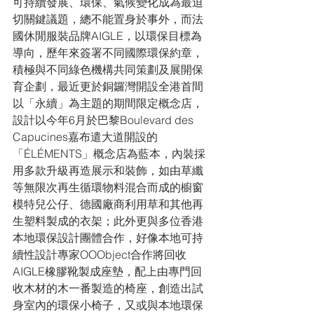
可持續發展、環保、氣候變化成為最迫
切關鍵議題，總不能置身於事外，而法
國休閒服裝品牌AIGLE，以環保目標為
導向，歷年來簽署不同國際環保約章，
積極與不同綠色機構共同策劃及展開保
育企劃，最近更於銅鑼灣開設全港首間
以「永續」為主題的期間限定概念店，
設計以今年6月於巴黎Boulevard des 
Capucines嘉布遣大道開設的
「ÉLÉMENTS」概念店為藍本，內裝採
用多款升級再造展示和裝飾，如由草纖
等無限次再生循環物料混合而成的櫥窗
模特兒公仔、德國廠商利用草和其他再
生塑料製成的衣架；此外更與多位香港
本地環保設計團體合作，好像本地可持
續性設計專家OOObject合作將回收
AIGLE橡膠靴製成座墊，配上由專門回
收木材的木一番製造的椅座，創造出試
身室內的環保小椅子，又或與本地環保